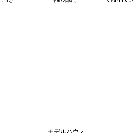
てに住む
平屋+2階建て
SHOP DES
モデルハウス