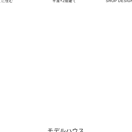
てに住む
平屋+2階建て
SHOP DES
モデルハウス