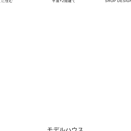
てに住む
平屋+2階建て
SHOP DES
モデルハウス